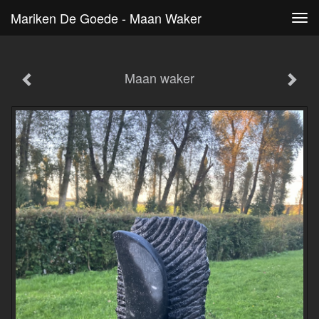
Mariken De Goede - Maan Waker
Tog
navi
Maan waker